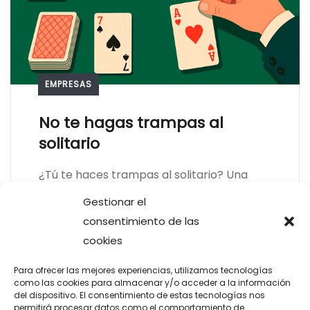
EMPRESAS
No te hagas trampas al
solitario
¿Tú te haces trampas al solitario? Una
pregunta incómoda, pero necesaria.
Gestionar el
Porque en los negocios —y en la vida— el
consentimiento de las
autoengaño es la trampa más cruel de
cookies
todas.
Para ofrecer las mejores experiencias, utilizamos tecnologías
como las cookies para almacenar y/o acceder a la información
Leer más
87
del dispositivo. El consentimiento de estas tecnologías nos
permitirá procesar datos como el comportamiento de