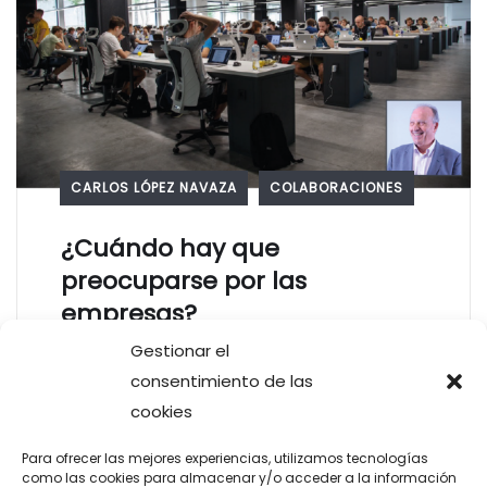
CARLOS LÓPEZ NAVAZA
COLABORACIONES
¿Cuándo hay que
preocuparse por las
empresas?
Gestionar el
En los últimos tiempos hemos visto
consentimiento de las
grandes manifestaciones de trabajadores,
cookies
políticos, sindicatos, etc. intentando
reconducir a empresas que plantean
Para ofrecer las mejores experiencias, utilizamos tecnologías
como las cookies para almacenar y/o acceder a la información