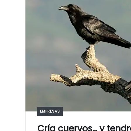
EMPRESAS
Cría cuervos… y tend