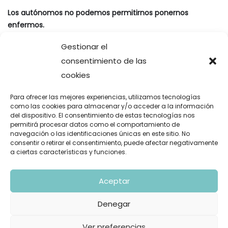
Los autónomos no podemos permitirnos ponernos
enfermos.
Ferran Torres, del suelo al cielo.
Gestionar el
consentimiento de las
cookies
Comentarios recientes
Para ofrecer las mejores experiencias, utilizamos tecnologías
como las cookies para almacenar y/o acceder a la información
Gustavo Fuentes
en
La oda del león y la gacela aplicada a
del dispositivo. El consentimiento de estas tecnologías nos
los negocios y a la empresa
permitirá procesar datos como el comportamiento de
navegación o las identificaciones únicas en este sitio. No
Santiago José López Borrazás
en
Elon Musk jamás triunfaría
consentir o retirar el consentimiento, puede afectar negativamente
a ciertas características y funciones.
en España
¿Es Inditex un ‘cisne negro’? | Blog
en
INDITEX: La situación
Aceptar
geográfica no es importante.
Irene de Miguel
en
Mi libro
Denegar
carlos saavedra perez
en
Mi libro
Ver preferencias