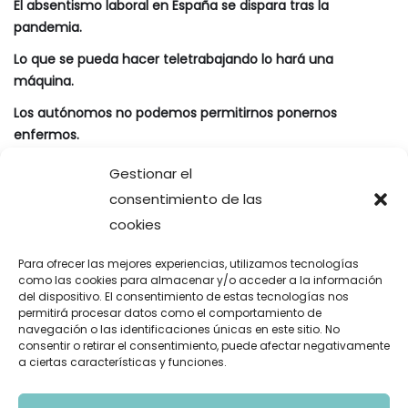
El absentismo laboral en España se dispara tras la
pandemia.
Lo que se pueda hacer teletrabajando lo hará una
máquina.
Los autónomos no podemos permitirnos ponernos
enfermos.
Ferran Torres, del suelo al cielo.
Gestionar el
consentimiento de las
cookies
Comentarios recientes
Para ofrecer las mejores experiencias, utilizamos tecnologías
como las cookies para almacenar y/o acceder a la información
Gustavo Fuentes
en
La oda del león y la gacela aplicada a
del dispositivo. El consentimiento de estas tecnologías nos
los negocios y a la empresa
permitirá procesar datos como el comportamiento de
navegación o las identificaciones únicas en este sitio. No
Santiago José López Borrazás
en
Elon Musk jamás triunfaría
consentir o retirar el consentimiento, puede afectar negativamente
a ciertas características y funciones.
en España
¿Es Inditex un ‘cisne negro’? | Blog
en
INDITEX: La situación