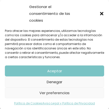
La baja que ganó un torneo de pádel.
Gestionar el
consentimiento de las
cookies
Comentarios recientes
Para ofrecer las mejores experiencias, utilizamos tecnologías
como las cookies para almacenar y/o acceder a la información
Gustavo Fuentes
en
La oda del león y la gacela aplicada a
del dispositivo. El consentimiento de estas tecnologías nos
los negocios y a la empresa
permitirá procesar datos como el comportamiento de
navegación o las identificaciones únicas en este sitio. No
Santiago José López Borrazás
en
Elon Musk jamás triunfaría
consentir o retirar el consentimiento, puede afectar negativamente
a ciertas características y funciones.
en España
¿Es Inditex un ‘cisne negro’? | Blog
en
INDITEX: La situación
Aceptar
geográfica no es importante.
Irene de Miguel
en
Mi libro
Denegar
carlos saavedra perez
en
Mi libro
Ver preferencias
Política de Cookies
Aviso Legal y Política de Privacidad