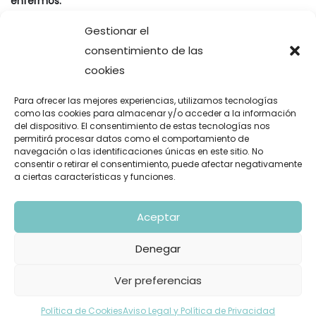
enfermos.
Ferran Torres, del suelo al cielo.
Gestionar el
consentimiento de las
cookies
Comentarios recientes
Para ofrecer las mejores experiencias, utilizamos tecnologías
como las cookies para almacenar y/o acceder a la información
Gustavo Fuentes
en
La oda del león y la gacela aplicada a
del dispositivo. El consentimiento de estas tecnologías nos
los negocios y a la empresa
permitirá procesar datos como el comportamiento de
navegación o las identificaciones únicas en este sitio. No
Santiago José López Borrazás
en
Elon Musk jamás triunfaría
consentir o retirar el consentimiento, puede afectar negativamente
a ciertas características y funciones.
en España
¿Es Inditex un ‘cisne negro’? | Blog
en
INDITEX: La situación
Aceptar
geográfica no es importante.
Irene de Miguel
en
Mi libro
Denegar
carlos saavedra perez
en
Mi libro
Ver preferencias
Política de Cookies
Aviso Legal y Política de Privacidad