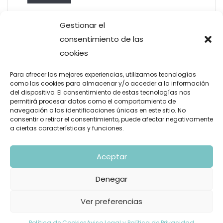
Menos Estado y más sector
Gestionar el
privado.
consentimiento de las
cookies
No pido un Estado mínimo por capricho. Lo
pido porque he comprobado que el único
Para ofrecer las mejores experiencias, utilizamos tecnologías
como las cookies para almacenar y/o acceder a la información
modelo sostenible es aquel en el que el
del dispositivo. El consentimiento de estas tecnologías nos
permitirá procesar datos como el comportamiento de
Estado actúa como un cliente de élite.
navegación o las identificaciones únicas en este sitio. No
consentir o retirar el consentimiento, puede afectar negativamente
Leer más
a ciertas características y funciones.
18
Aceptar
Denegar
Ver preferencias
Política de Cookies
Aviso Legal y Política de Privacidad